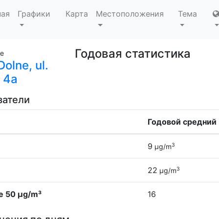
ная
Графики
Карта
Местоположения
Тема
Годовая статистика
ie
olne, ul.
 4a
затели
Годовой средний
9
3
µg/m
22
3
µg/m
е 50 µg/m³
16