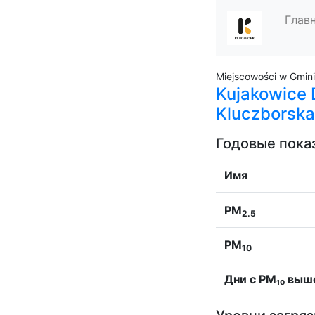
Глав
Miejscowości w Gmin
Kujakowice D
Kluczborska
Годовые пока
Имя
PM
2.5
PM
10
Дни с PM₁₀ выш