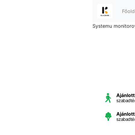
Főold
Systemu monitorow
Ajánlott
szabadtér
Ajánlott
szabadté