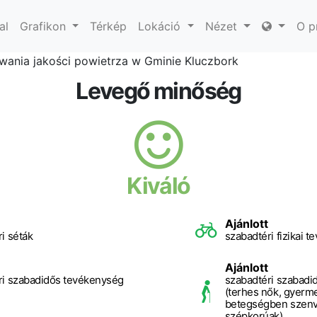
al
Grafikon
Térkép
Lokáció
Nézet
O p
ania jakości powietrza w Gminie Kluczbork
Levegő minőség
Kiváló
Ajánlott
i séták
szabadtéri fizikai 
Ajánlott
ri szabadidős tevékenység
szabadtéri szabadi
(terhes nők, gyerme
betegségben szenv
szépkorúak)