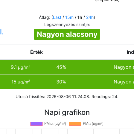
Átlag: (
Last
/
15m
/
1h
/
24h
)
Légszennyezés szintje
:
l.
Nagyon alacsony
Érték
In
9.1
45%
Nagyon 
3
µg/m
15
30%
Nagyon 
3
µg/m
Utolsó frissítés: 2026-08-06 11:24:08. Readings: 24.
Napi grafikon