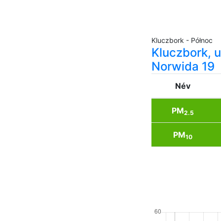
Kluczbork - Północ
Kluczbork, u
Norwida 19
Név
PM
2.5
PM
10