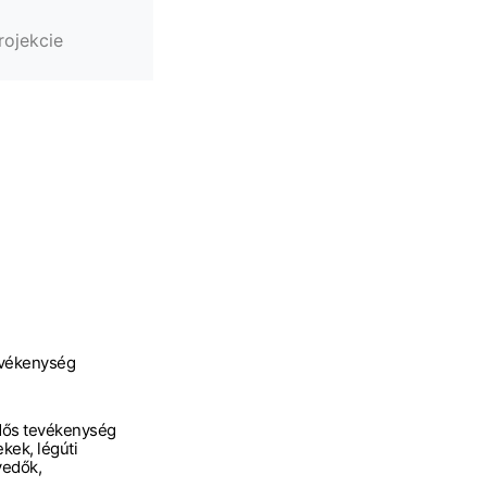
rojekcie
tevékenység
dős tevékenység
kek, légúti
edők,