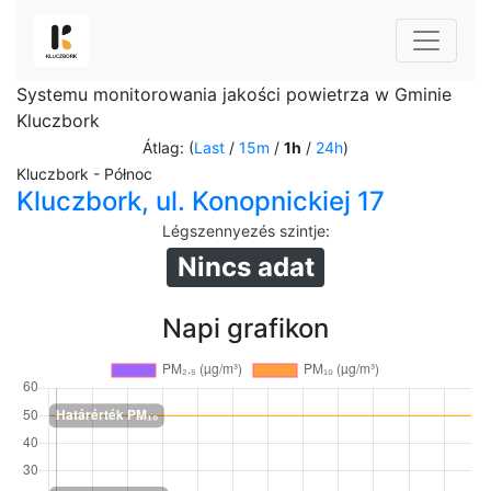
Systemu monitorowania jakości powietrza w Gminie
Kluczbork
Átlag: (
Last
/
15m
/
1h
/
24h
)
Kluczbork - Północ
Kluczbork, ul. Konopnickiej 17
Légszennyezés szintje
:
Nincs adat
Napi grafikon