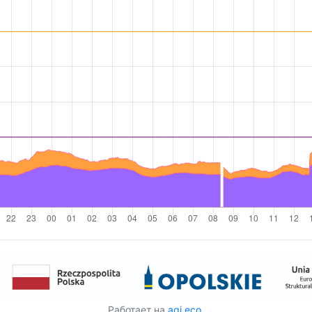
Работает на
aqi.eco
.