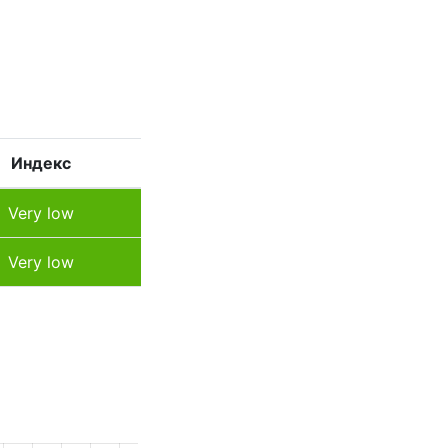
Индекс
Very low
Very low