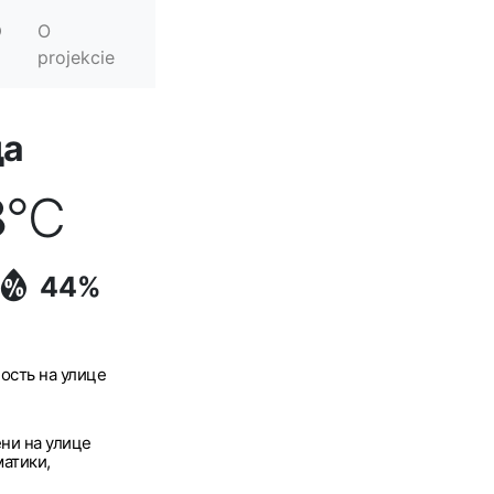
O
projekcie
да
8
°C
44%
ость на улице
ни на улице
атики,