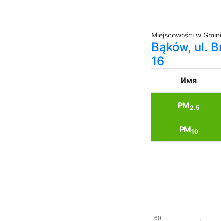
Miejscowości w Gmin
Bąków, ul. B
16
Имя
PM
2.5
PM
10