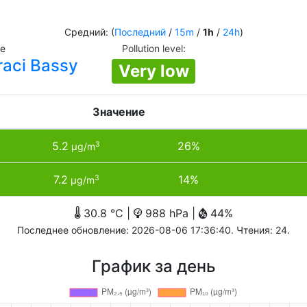
Средний: (
Последний
/
15m
/
1h
/
24h
)
ie
Pollution level
:
raci Bassy
Very low
Значение
5.2
26%
3
µg/m
7.2
14%
3
µg/m
30.8 °C |
988 hPa |
44%
Последнее обновление: 2026-08-06 17:36:40. Чтения: 24.
График за день