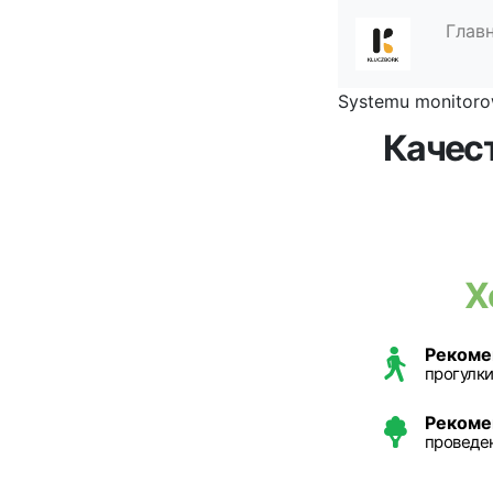
Глав
Systemu monitorow
Качес
Х
Рекоме
прогулки
Рекоме
проведе