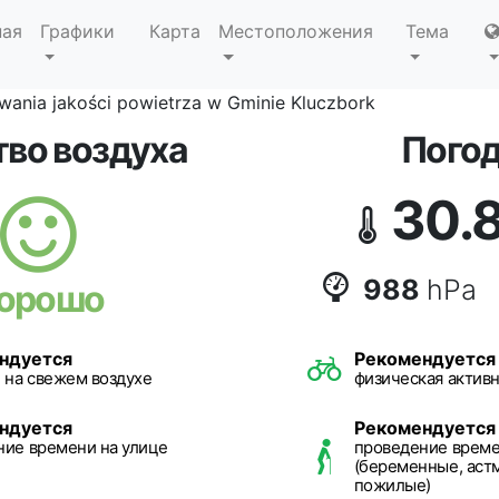
ная
Графики
Карта
Местоположения
Тема
ania jakości powietrza w Gminie Kluczbork
тво воздуха
Пого
30.
988
hPa
орошо
ндуется
Рекомендуется
 на свежем воздухе
физическая активн
ндуется
Рекомендуется
ние времени на улице
проведение време
(беременные, астм
пожилые)