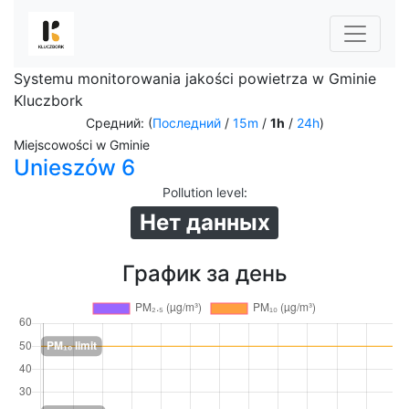
Systemu monitorowania jakości powietrza w Gminie
Kluczbork
Средний: (
Последний
/
15m
/
1h
/
24h
)
Miejscowości w Gminie
Unieszów 6
Pollution level
:
Нет данных
График за день