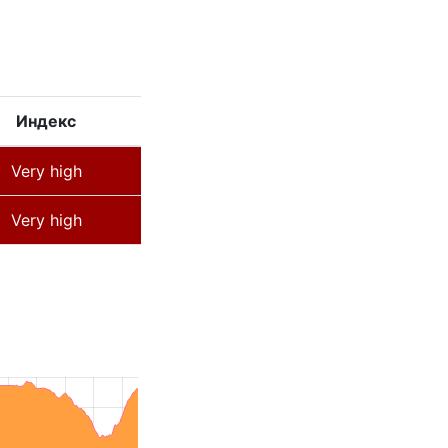
Индекс
Very high
Very high