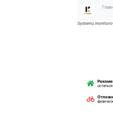
Глав
Systemu monitorow
Рекоме
остаться
Отлож
физическ