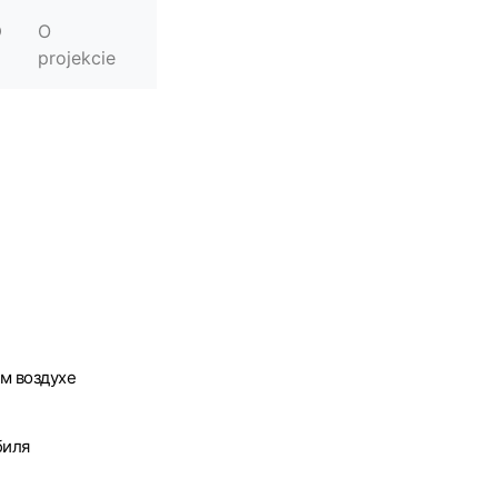
O
projekcie
м воздухе
биля