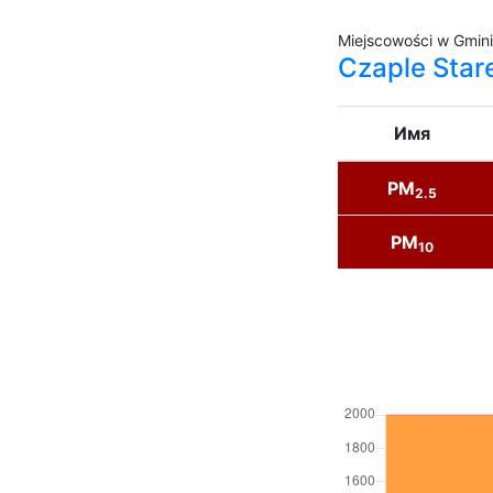
Miejscowości w Gmin
Czaple Star
Имя
PM
2.5
PM
10