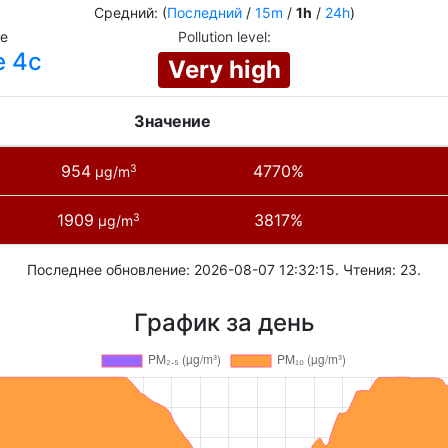
Средний: (
Последний
/
15m
/
1h
/
24h
)
ie
Pollution level
:
e 4c
Very high
Значение
954
4770%
3
µg/m
1909
3817%
3
µg/m
Последнее обновление: 2026-08-07 12:32:15. Чтения: 23.
График за день