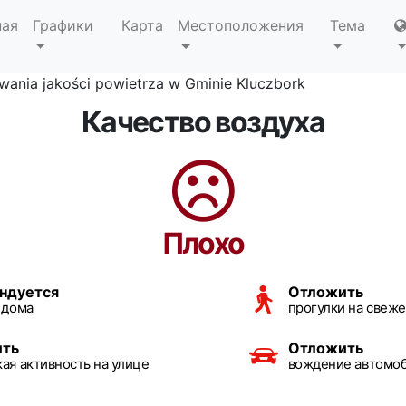
ная
Графики
Карта
Местоположения
Тема
ania jakości powietrza w Gminie Kluczbork
Качество воздуха
Плохо
ндуется
Отложить
 дома
прогулки на свеже
ить
Отложить
ая активность на улице
вождение автомо