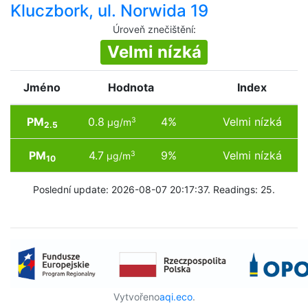
Kluczbork, ul. Norwida 19
Úroveň znečištění
:
Velmi nízká
Jméno
Hodnota
Index
PM
0.8
4%
Velmi nízká
3
µg/m
2.5
PM
4.7
9%
Velmi nízká
3
µg/m
10
Poslední update: 2026-08-07 20:17:37. Readings: 25.
Vytvořeno
aqi.eco
.