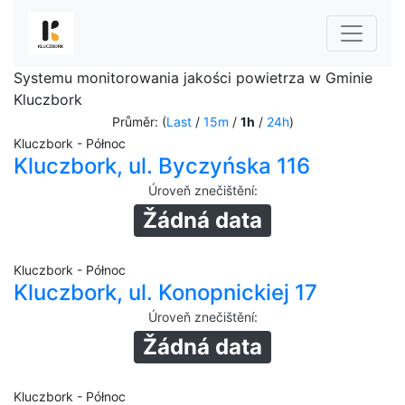
Systemu monitorowania jakości powietrza w Gminie
Kluczbork
Průměr: (
Last
/
15m
/
1h
/
24h
)
Kluczbork - Północ
Kluczbork, ul. Byczyńska 116
Úroveň znečištění
:
Žádná data
Kluczbork - Północ
Kluczbork, ul. Konopnickiej 17
Úroveň znečištění
:
Žádná data
Kluczbork - Północ