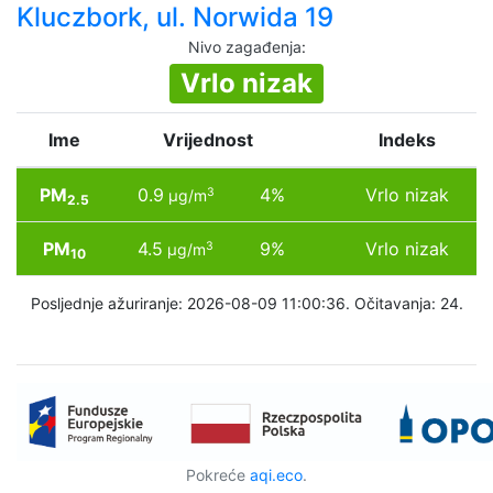
Kluczbork, ul. Norwida 19
Nivo zagađenja
:
Vrlo nizak
Ime
Vrijednost
Indeks
PM
0.9
4%
Vrlo nizak
3
µg/m
2.5
PM
4.5
9%
Vrlo nizak
3
µg/m
10
Posljednje ažuriranje: 2026-08-09 11:00:36. Očitavanja: 24.
Pokreće
aqi.eco
.