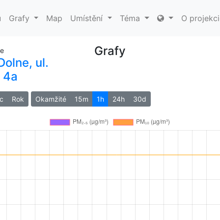
ů
Grafy
Map
Umístění
Téma
O projekci
Grafy
ie
olne, ul.
 4a
c
Rok
Okamžité
15m
1h
24h
30d