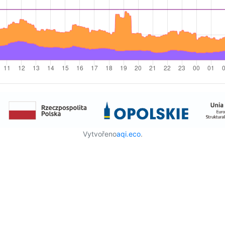
Vytvořeno
aqi.eco
.