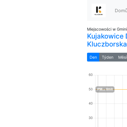
Dom
Miejscowości w Gmin
Kujakowice D
Kluczborska
Den
Týden
Měsí