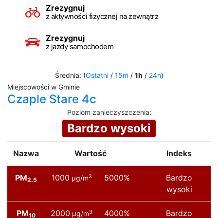
Zrezygnuj
z aktywności fizycznej na zewnątrz
Zrezygnuj
z jazdy samochodem
Średnia: (
Ostatni
/
15m
/
1h
/
24h
)
Miejscowości w Gminie
Czaple Stare 4c
Poziom zanieczyszczenia
:
Bardzo wysoki
Nazwa
Wartość
Indeks
PM
1000
5000%
Bardzo
3
µg/m
2.5
wysoki
PM
2000
4000%
Bardzo
3
µg/m
10