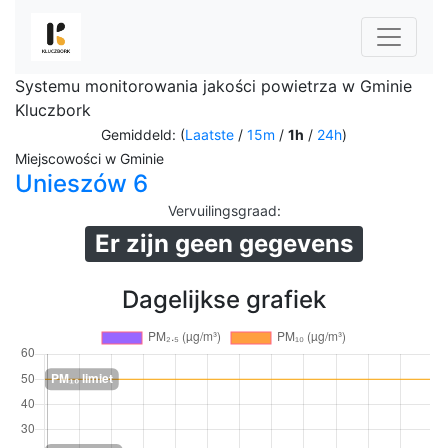
Systemu monitorowania jakości powietrza w Gminie
Kluczbork
Gemiddeld: (
Laatste
/
15m
/
1h
/
24h
)
Miejscowości w Gminie
Unieszów 6
Vervuilingsgraad
:
Er zijn geen gegevens
Dagelijkse grafiek