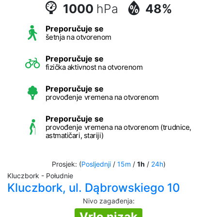
1000
hPa
48%
Preporučuje se
šetnja na otvorenom
Preporučuje se
fizička aktivnost na otvorenom
Preporučuje se
provođenje vremena na otvorenom
Preporučuje se
provođenje vremena na otvorenom (trudnice,
astmatičari, stariji)
Prosjek: (
Posljednji
/
15m
/
1h
/
24h
)
Kluczbork - Południe
Kluczbork, ul. Dąbrowskiego 10
Nivo zagađenja
:
Vrlo nizak