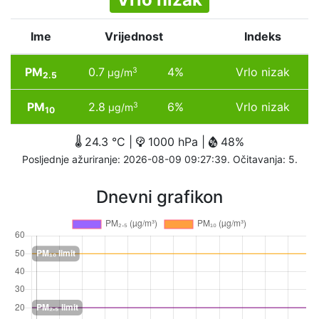
Ime
Vrijednost
Indeks
PM
0.7
4%
Vrlo nizak
3
µg/m
2.5
PM
2.8
6%
Vrlo nizak
3
µg/m
10
24.3 °C |
1000 hPa |
48%
Posljednje ažuriranje: 2026-08-09 09:27:39. Očitavanja: 5.
Dnevni grafikon