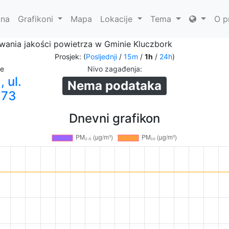
tna
Grafikoni
Mapa
Lokacije
Tema
O p
ania jakości powietrza w Gminie Kluczbork
Prosjek: (
Posljednji
/
15m
/
1h
/
24h
)
ie
Nivo zagađenja
:
 ul.
Nema podataka
 73
Dnevni grafikon