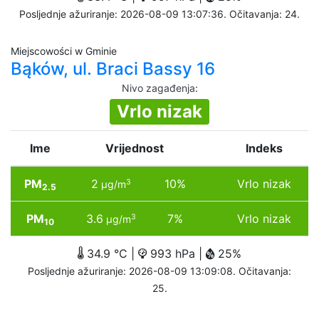
Posljednje ažuriranje: 2026-08-09 13:07:36. Očitavanja: 24.
Miejscowości w Gminie
Bąków, ul. Braci Bassy 16
Nivo zagađenja
:
Vrlo nizak
Ime
Vrijednost
Indeks
PM
2
10%
Vrlo nizak
3
µg/m
2.5
PM
3.6
7%
Vrlo nizak
3
µg/m
10
34.9 °C |
993 hPa |
25%
Posljednje ažuriranje: 2026-08-09 13:09:08. Očitavanja:
25.