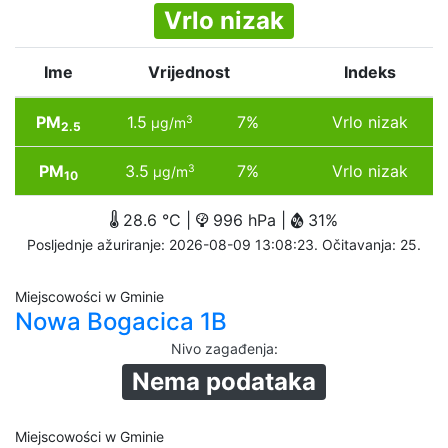
Vrlo nizak
Ime
Vrijednost
Indeks
PM
1.5
7%
Vrlo nizak
3
µg/m
2.5
PM
3.5
7%
Vrlo nizak
3
µg/m
10
28.6 °C |
996 hPa |
31%
Posljednje ažuriranje: 2026-08-09 13:08:23. Očitavanja: 25.
Miejscowości w Gminie
Nowa Bogacica 1B
Nivo zagađenja
:
Nema podataka
Miejscowości w Gminie