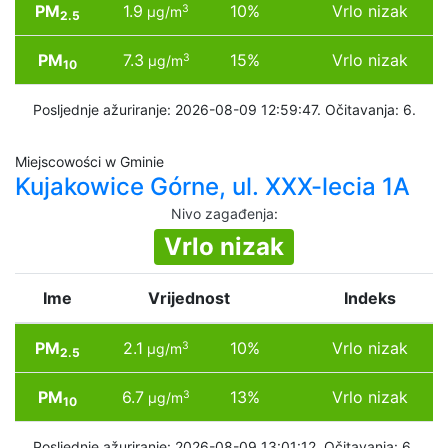
PM
1.9
10%
Vrlo nizak
3
µg/m
2.5
PM
7.3
15%
Vrlo nizak
3
µg/m
10
Posljednje ažuriranje: 2026-08-09 12:59:47. Očitavanja: 6.
Miejscowości w Gminie
Kujakowice Górne, ul. XXX-lecia 1A
Nivo zagađenja
:
Vrlo nizak
Ime
Vrijednost
Indeks
PM
2.1
10%
Vrlo nizak
3
µg/m
2.5
PM
6.7
13%
Vrlo nizak
3
µg/m
10
Posljednje ažuriranje: 2026-08-09 13:01:12. Očitavanja: 6.