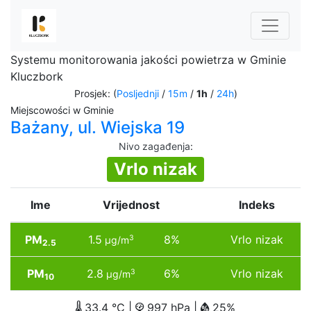
Systemu monitorowania jakości powietrza w Gminie
Kluczbork
Prosjek: (
Posljednji
/
15m
/
1h
/
24h
)
Miejscowości w Gminie
Bażany, ul. Wiejska 19
Nivo zagađenja
:
Vrlo nizak
Ime
Vrijednost
Indeks
PM
1.5
8%
Vrlo nizak
3
µg/m
2.5
PM
2.8
6%
Vrlo nizak
3
µg/m
10
33.4 °C |
997 hPa |
25%