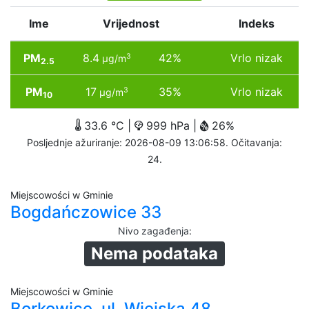
Ime
Vrijednost
Indeks
PM
8.4
42%
Vrlo nizak
3
µg/m
2.5
PM
17
35%
Vrlo nizak
3
µg/m
10
33.6 °C |
999 hPa |
26%
Posljednje ažuriranje: 2026-08-09 13:06:58. Očitavanja:
24.
Miejscowości w Gminie
Bogdańczowice 33
Nivo zagađenja
:
Nema podataka
Miejscowości w Gminie
Borkowice, ul. Wiejska 48