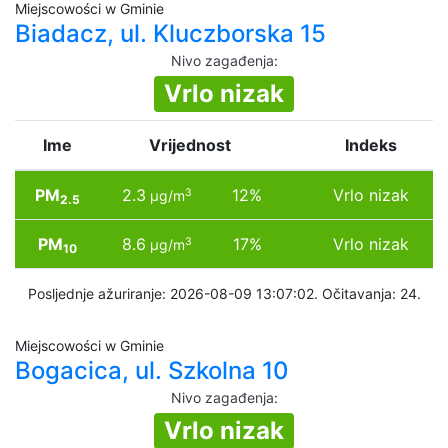
Miejscowości w Gminie
Biadacz, ul. Kluczborska 15
Nivo zagađenja
:
Vrlo nizak
Ime
Vrijednost
Indeks
PM
2.3
12%
Vrlo nizak
3
µg/m
2.5
PM
8.6
17%
Vrlo nizak
3
µg/m
10
Posljednje ažuriranje: 2026-08-09 13:07:02. Očitavanja: 24.
Miejscowości w Gminie
Bogacica, ul. Szkolna 10
Nivo zagađenja
:
Vrlo nizak