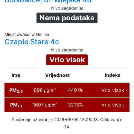
Nivo zagađenja
:
Nema podataka
Miejscowości w Gminie
Czaple Stare 4c
Nivo zagađenja
:
Vrlo visok
Ime
Vrijednost
Indeks
PM
898
4491%
Vrlo visok
3
µg/m
2.5
PM
1607
3213%
Vrlo visok
3
µg/m
10
Posljednje ažuriranje: 2026-08-09 13:08:03. Očitavanja:
24.