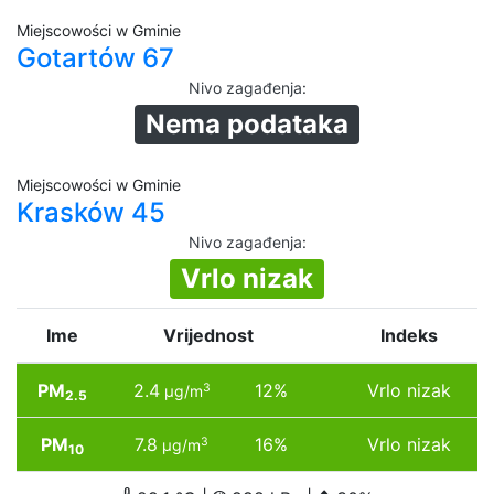
Miejscowości w Gminie
Gotartów 67
Nivo zagađenja
:
Nema podataka
Miejscowości w Gminie
Krasków 45
Nivo zagađenja
:
Vrlo nizak
Ime
Vrijednost
Indeks
PM
2.4
12%
Vrlo nizak
3
µg/m
2.5
PM
7.8
16%
Vrlo nizak
3
µg/m
10