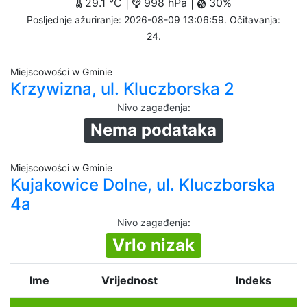
29.1 °C |
998 hPa |
30%
Posljednje ažuriranje: 2026-08-09 13:06:59. Očitavanja:
24.
Miejscowości w Gminie
Krzywizna, ul. Kluczborska 2
Nivo zagađenja
:
Nema podataka
Miejscowości w Gminie
Kujakowice Dolne, ul. Kluczborska
4a
Nivo zagađenja
:
Vrlo nizak
Ime
Vrijednost
Indeks