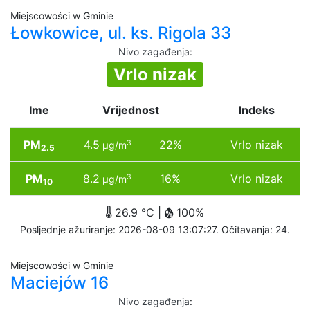
Miejscowości w Gminie
Łowkowice, ul. ks. Rigola 33
Nivo zagađenja
:
Vrlo nizak
Ime
Vrijednost
Indeks
PM
4.5
22%
Vrlo nizak
3
µg/m
2.5
PM
8.2
16%
Vrlo nizak
3
µg/m
10
26.9 °C |
100%
Posljednje ažuriranje: 2026-08-09 13:07:27. Očitavanja: 24.
Miejscowości w Gminie
Maciejów 16
Nivo zagađenja
: