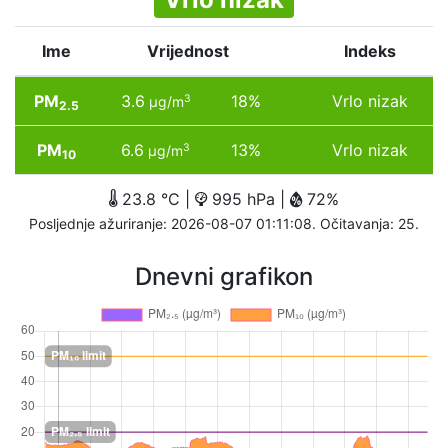
Ime
Vrijednost
Indeks
PM
3.6
18%
Vrlo nizak
3
µg/m
2.5
PM
6.6
13%
Vrlo nizak
3
µg/m
10
23.8 °C |
995 hPa |
72%
Posljednje ažuriranje: 2026-08-07 01:11:08. Očitavanja: 25.
Dnevni grafikon