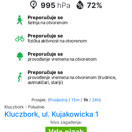
995
hPa
72%
Preporučuje se
šetnja na otvorenom
Preporučuje se
fizička aktivnost na otvorenom
Preporučuje se
provođenje vremena na otvorenom
Preporučuje se
provođenje vremena na otvorenom (trudnice,
astmatičari, stariji)
Prosjek: (
Posljednji
/
15m
/
1h
/
24h
)
Kluczbork - Południe
Kluczbork, ul. Kujakowicka 1
Nivo zagađenja
:
Vrlo nizak