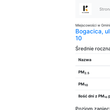
Stron
Miejscowości w Gmin
Bogacica, ul
10
Średnie roczn
Nazwa
PM
2.5
PM
10
Ilość dni z PM₁
Poziom zaniecz