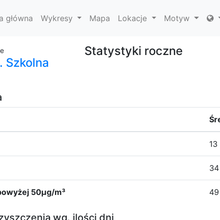
a główna
Wykresy
Mapa
Lokacje
Motyw
Statystyki roczne
ie
. Szkolna
a
Śr
13
34
₀ powyżej 50µg/m³
49
yszczenia wg. ilości dni