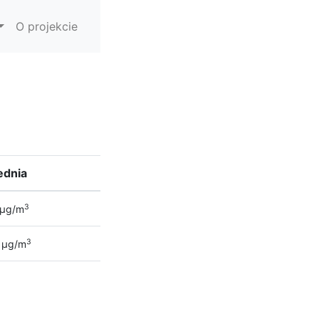
O projekcie
ednia
3
µg/m
3
µg/m