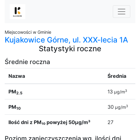
Miejscowości w Gminie
Kujakowice Górne, ul. XXX-lecia 1A
Statystyki roczne
Średnie roczna
Nazwa
Średnia
PM
13
3
µg/m
2.5
PM
30
3
µg/m
10
Ilość dni z PM₁₀ powyżej 50µg/m³
27
Poziom zanieczyszczenia wg. ilości dni