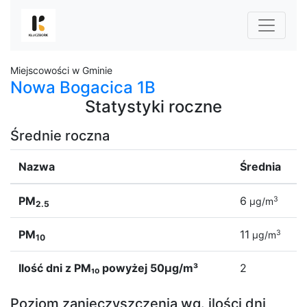
Miejscowości w Gminie
Nowa Bogacica 1B
Statystyki roczne
Średnie roczna
Nazwa
Średnia
PM
6
3
µg/m
2.5
PM
11
3
µg/m
10
Ilość dni z PM₁₀ powyżej 50µg/m³
2
Poziom zanieczyszczenia wg. ilości dni