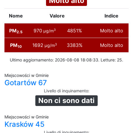
Molto alto
Nome
Valore
Indice
PM
970
4851%
Molto alto
3
µg/m
2.5
PM
1692
3383%
Molto alto
3
µg/m
10
Ultimo aggiornamento: 2026-08-08 18:08:33. Letture: 25.
Miejscowości w Gminie
Gotartów 67
Livello di inquinamento
:
Non ci sono dati
Miejscowości w Gminie
Krasków 45
Livello di inquinamento
: