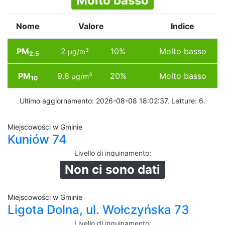
Molto basso
Nome
Valore
Indice
PM
2
10%
Molto basso
3
µg/m
2.5
PM
9.8
20%
Molto basso
3
µg/m
10
Ultimo aggiornamento: 2026-08-08 18:02:37. Letture: 6.
Miejscowości w Gminie
Kuniów 74
Livello di inquinamento
:
Non ci sono dati
Miejscowości w Gminie
Ligota Dolna, ul. Wołczyńska 73
Livello di inquinamento
: