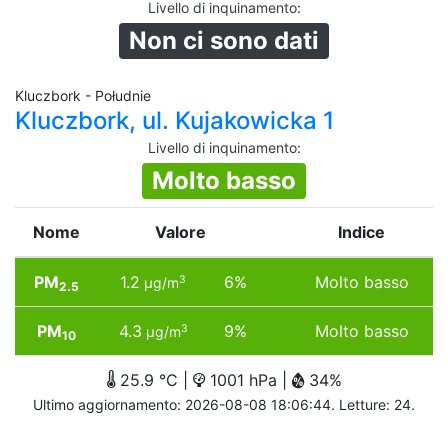
Livello di inquinamento
:
Non ci sono dati
Kluczbork - Południe
Kluczbork, ul. Kujakowicka 1
Livello di inquinamento
:
Molto basso
Nome
Valore
Indice
PM
1.2
6%
Molto basso
3
µg/m
2.5
PM
4.3
9%
Molto basso
3
µg/m
10
25.9 °C |
1001 hPa |
34%
Ultimo aggiornamento: 2026-08-08 18:06:44. Letture: 24.