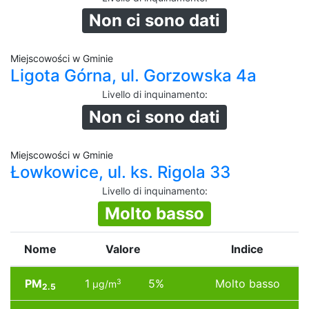
Non ci sono dati
Miejscowości w Gminie
Ligota Górna, ul. Gorzowska 4a
Livello di inquinamento
:
Non ci sono dati
Miejscowości w Gminie
Łowkowice, ul. ks. Rigola 33
Livello di inquinamento
:
Molto basso
Nome
Valore
Indice
PM
1
5%
Molto basso
3
µg/m
2.5