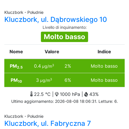
Kluczbork - Południe
Kluczbork, ul. Dąbrowskiego 10
Livello di inquinamento
:
Molto basso
Nome
Valore
Indice
PM
0.4
2%
Molto basso
3
µg/m
2.5
PM
3
6%
Molto basso
3
µg/m
10
22.5 °C |
1000 hPa |
43%
Ultimo aggiornamento: 2026-08-08 18:06:31. Letture: 6.
Kluczbork - Południe
Kluczbork, ul. Fabryczna 7