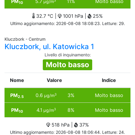
PM
5.7
11%
Molto basso
3
µg/m
10
32.7 °C |
1001 hPa |
25%
Ultimo aggiornamento: 2026-08-08 18:08:23. Letture: 29.
Kluczbork - Centrum
Kluczbork, ul. Katowicka 1
Livello di inquinamento
:
Molto basso
Nome
Valore
Indice
PM
0.6
3%
Molto basso
3
µg/m
2.5
PM
4.1
8%
Molto basso
3
µg/m
10
518 hPa |
37%
Ultimo aggiornamento: 2026-08-08 18:06:44. Letture: 24.