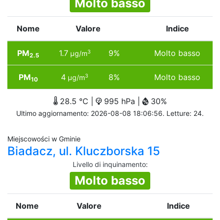
Molto basso
Nome
Valore
Indice
PM
1.7
9%
Molto basso
3
µg/m
2.5
PM
4
8%
Molto basso
3
µg/m
10
28.5 °C |
995 hPa |
30%
Ultimo aggiornamento: 2026-08-08 18:06:56. Letture: 24.
Miejscowości w Gminie
Biadacz, ul. Kluczborska 15
Livello di inquinamento
:
Molto basso
Nome
Valore
Indice