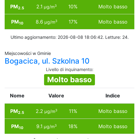
PM
2.1
10%
Molto basso
3
µg/m
2.5
PM
8.6
17%
Molto basso
3
µg/m
10
Ultimo aggiornamento: 2026-08-08 18:06:42. Letture: 24.
Miejscowości w Gminie
Bogacica, ul. Szkolna 10
Livello di inquinamento
:
Molto basso
Nome
Valore
Indice
PM
2.2
11%
Molto basso
3
µg/m
2.5
PM
9.1
18%
Molto basso
3
µg/m
10