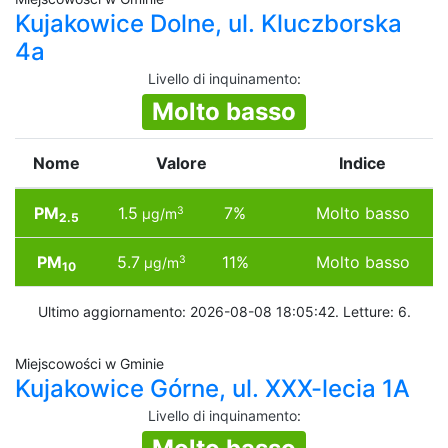
Kujakowice Dolne, ul. Kluczborska
4a
Livello di inquinamento
:
Molto basso
Nome
Valore
Indice
PM
1.5
7%
Molto basso
3
µg/m
2.5
PM
5.7
11%
Molto basso
3
µg/m
10
Ultimo aggiornamento: 2026-08-08 18:05:42. Letture: 6.
Miejscowości w Gminie
Kujakowice Górne, ul. XXX-lecia 1A
Livello di inquinamento
: