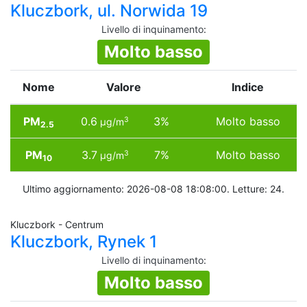
Kluczbork, ul. Norwida 19
Livello di inquinamento
:
Molto basso
Nome
Valore
Indice
PM
0.6
3%
Molto basso
3
µg/m
2.5
PM
3.7
7%
Molto basso
3
µg/m
10
Ultimo aggiornamento: 2026-08-08 18:08:00. Letture: 24.
Kluczbork - Centrum
Kluczbork, Rynek 1
Livello di inquinamento
:
Molto basso