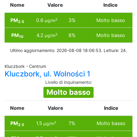
Nome
Valore
Indice
PM
0.6
3%
Molto basso
3
µg/m
2.5
PM
4.2
8%
Molto basso
3
µg/m
10
Ultimo aggiornamento: 2026-08-08 18:06:53. Letture: 24.
Kluczbork - Centrum
Kluczbork, ul. Wolności 1
Livello di inquinamento
:
Molto basso
Nome
Valore
Indice
PM
1.5
7%
Molto basso
3
µg/m
2.5