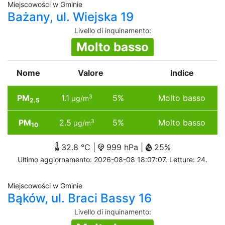
Miejscowości w Gminie
Bażany, ul. Wiejska 19
Livello di inquinamento
:
Molto basso
Nome
Valore
Indice
PM
1.1
5%
Molto basso
3
µg/m
2.5
PM
2.5
5%
Molto basso
3
µg/m
10
32.8 °C |
999 hPa |
25%
Ultimo aggiornamento: 2026-08-08 18:07:07. Letture: 24.
Miejscowości w Gminie
Bąków, ul. Braci Bassy 16
Livello di inquinamento
: