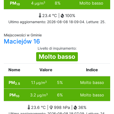
PM
4
8%
Molto basso
3
µg/m
10
23.4 °C |
100%
Ultimo aggiornamento: 2026-08-08 18:09:04. Letture: 25.
Miejscowości w Gminie
Maciejów 16
Livello di inquinamento
:
Molto basso
Nome
Valore
Indice
PM
1.1
5%
Molto basso
3
µg/m
2.5
PM
3.2
6%
Molto basso
3
µg/m
10
23.6 °C |
998 hPa |
36%
Ultimo aggiornamento: 2026-08-08 18:07:09. Letture: 24.