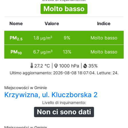
Molto basso
Nome
Valore
Indice
PM
1.8
9%
Molto basso
3
µg/m
2.5
PM
6.7
13%
Molto basso
3
µg/m
10
27.2 °C |
1000 hPa |
35%
Ultimo aggiornamento: 2026-08-08 18:07:04. Letture: 24.
Miejscowości w Gminie
Krzywizna, ul. Kluczborska 2
Livello di inquinamento
:
Non ci sono dati
Miejscowości w Gminie