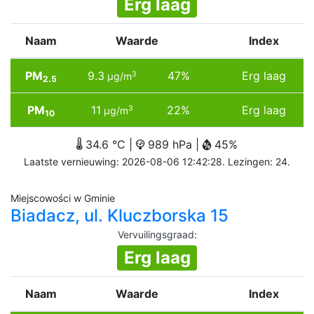
Erg laag
Naam
Waarde
Index
PM
9.3
47%
Erg laag
3
µg/m
2.5
PM
11
22%
Erg laag
3
µg/m
10
34.6 °C |
989 hPa |
45%
Laatste vernieuwing: 2026-08-06 12:42:28. Lezingen: 24.
Miejscowości w Gminie
Biadacz, ul. Kluczborska 15
Vervuilingsgraad
:
Erg laag
Naam
Waarde
Index