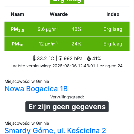
Naam
Waarde
Index
PM
9.6
48%
Erg laag
3
µg/m
2.5
PM
12
24%
Erg laag
3
µg/m
10
33.2 °C |
992 hPa |
41%
Laatste vernieuwing: 2026-08-06 12:43:01. Lezingen: 24.
Miejscowości w Gminie
Nowa Bogacica 1B
Vervuilingsgraad
:
Er zijn geen gegevens
Miejscowości w Gminie
Smardy Górne, ul. Kościelna 2