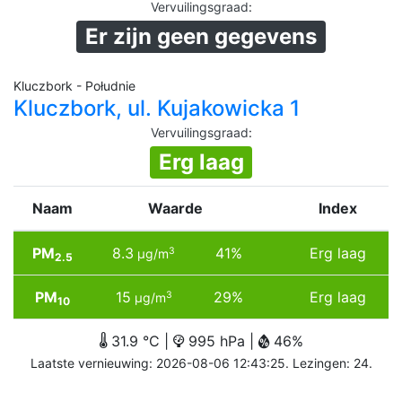
Vervuilingsgraad
:
Er zijn geen gegevens
Kluczbork - Południe
Kluczbork, ul. Kujakowicka 1
Vervuilingsgraad
:
Erg laag
Naam
Waarde
Index
PM
8.3
41%
Erg laag
3
µg/m
2.5
PM
15
29%
Erg laag
3
µg/m
10
31.9 °C |
995 hPa |
46%
Laatste vernieuwing: 2026-08-06 12:43:25. Lezingen: 24.