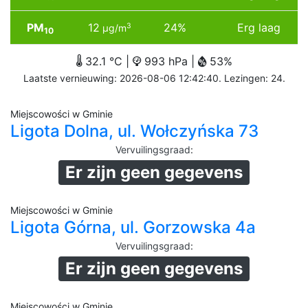
PM
12
24%
Erg laag
3
µg/m
10
32.1 °C |
993 hPa |
53%
Laatste vernieuwing: 2026-08-06 12:42:40. Lezingen: 24.
Miejscowości w Gminie
Ligota Dolna, ul. Wołczyńska 73
Vervuilingsgraad
:
Er zijn geen gegevens
Miejscowości w Gminie
Ligota Górna, ul. Gorzowska 4a
Vervuilingsgraad
:
Er zijn geen gegevens
Miejscowości w Gminie