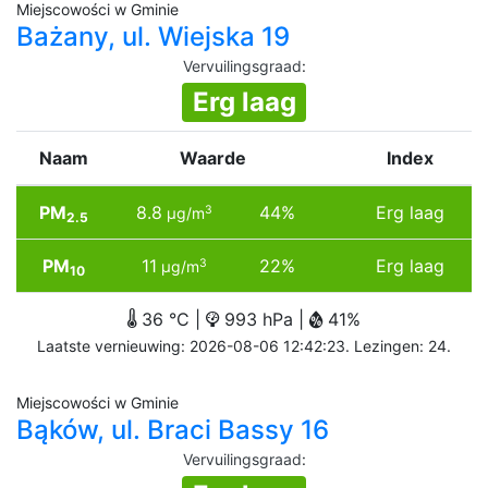
Miejscowości w Gminie
Bażany, ul. Wiejska 19
Vervuilingsgraad
:
Erg laag
Naam
Waarde
Index
PM
8.8
44%
Erg laag
3
µg/m
2.5
PM
11
22%
Erg laag
3
µg/m
10
36 °C |
993 hPa |
41%
Laatste vernieuwing: 2026-08-06 12:42:23. Lezingen: 24.
Miejscowości w Gminie
Bąków, ul. Braci Bassy 16
Vervuilingsgraad
: