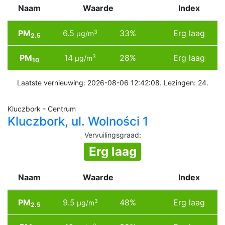
Naam
Waarde
Index
PM
6.5
33%
Erg laag
3
µg/m
2.5
PM
14
28%
Erg laag
3
µg/m
10
Laatste vernieuwing: 2026-08-06 12:42:08. Lezingen: 24.
Kluczbork - Centrum
Kluczbork, ul. Wolności 1
Vervuilingsgraad
:
Erg laag
Naam
Waarde
Index
PM
9.5
48%
Erg laag
3
µg/m
2.5