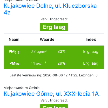
Kujakowice Dolne, ul. Kluczborska
4a
Vervuilingsgraad
:
Erg laag
Naam
Waarde
Index
PM
6.7
33%
Erg laag
3
µg/m
2.5
PM
14
29%
Erg laag
3
µg/m
10
Laatste vernieuwing: 2026-08-06 12:41:22. Lezingen: 6.
Miejscowości w Gminie
Kujakowice Górne, ul. XXX-lecia 1A
Vervuilingsgraad
: