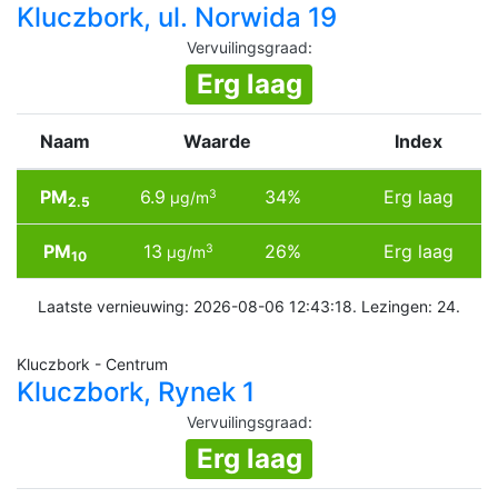
Kluczbork, ul. Norwida 19
Vervuilingsgraad
:
Erg laag
Naam
Waarde
Index
PM
6.9
34%
Erg laag
3
µg/m
2.5
PM
13
26%
Erg laag
3
µg/m
10
Laatste vernieuwing: 2026-08-06 12:43:18. Lezingen: 24.
Kluczbork - Centrum
Kluczbork, Rynek 1
Vervuilingsgraad
:
Erg laag