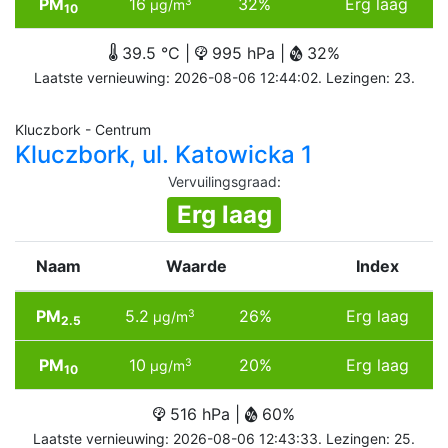
PM
16
32%
Erg laag
3
µg/m
10
39.5 °C |
995 hPa |
32%
Laatste vernieuwing: 2026-08-06 12:44:02. Lezingen: 23.
Kluczbork - Centrum
Kluczbork, ul. Katowicka 1
Vervuilingsgraad
:
Erg laag
Naam
Waarde
Index
PM
5.2
26%
Erg laag
3
µg/m
2.5
PM
10
20%
Erg laag
3
µg/m
10
516 hPa |
60%
Laatste vernieuwing: 2026-08-06 12:43:33. Lezingen: 25.