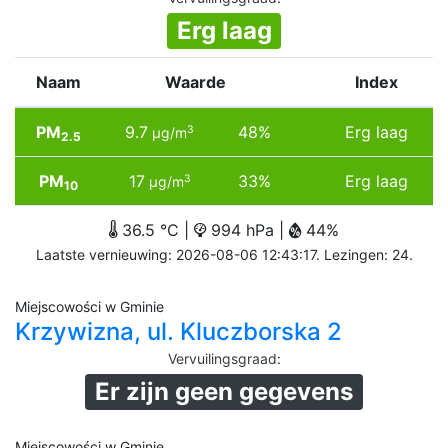
Erg laag
Naam
Waarde
Index
PM
9.7
48%
Erg laag
3
µg/m
2.5
PM
17
33%
Erg laag
3
µg/m
10
36.5 °C |
994 hPa |
44%
Laatste vernieuwing: 2026-08-06 12:43:17. Lezingen: 24.
Miejscowości w Gminie
Krzywizna, ul. Kluczborska 2
Vervuilingsgraad
:
Er zijn geen gegevens
Miejscowości w Gminie