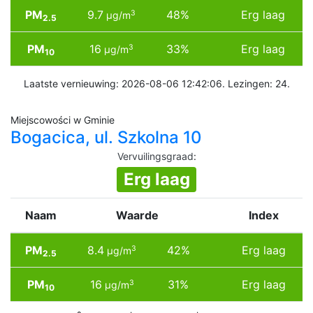
PM
9.7
48%
Erg laag
3
µg/m
2.5
PM
16
33%
Erg laag
3
µg/m
10
Laatste vernieuwing: 2026-08-06 12:42:06. Lezingen: 24.
Miejscowości w Gminie
Bogacica, ul. Szkolna 10
Vervuilingsgraad
:
Erg laag
Naam
Waarde
Index
PM
8.4
42%
Erg laag
3
µg/m
2.5
PM
16
31%
Erg laag
3
µg/m
10