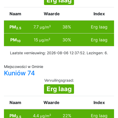
Erg laag
Naam
Waarde
Index
PM
7.7
38%
Erg laag
3
µg/m
2.5
PM
15
30%
Erg laag
3
µg/m
10
Laatste vernieuwing: 2026-08-06 12:37:52. Lezingen: 6.
Miejscowości w Gminie
Kuniów 74
Vervuilingsgraad
:
Erg laag
Naam
Waarde
Index
PM
4.4
22%
Erg laag
3
µg/m
2.5