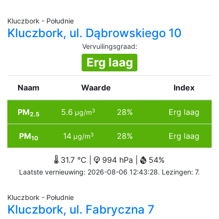
Kluczbork - Południe
Kluczbork, ul. Dąbrowskiego 10
Vervuilingsgraad
:
Erg laag
Naam
Waarde
Index
PM
5.6
28%
Erg laag
3
µg/m
2.5
PM
14
28%
Erg laag
3
µg/m
10
31.7 °C |
994 hPa |
54%
Laatste vernieuwing: 2026-08-06 12:43:28. Lezingen: 7.
Kluczbork - Południe
Kluczbork, ul. Fabryczna 7