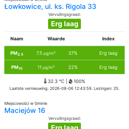
Łowkowice, ul. ks. Rigola 33
Vervuilingsgraad
:
Erg laag
Naam
Waarde
Index
PM
7.5
37%
Erg laag
3
µg/m
2.5
PM
11
22%
Erg laag
3
µg/m
10
32.3 °C |
100%
Laatste vernieuwing: 2026-08-06 12:43:59. Lezingen: 25.
Miejscowości w Gminie
Maciejów 16
Vervuilingsgraad
:
Erg laag